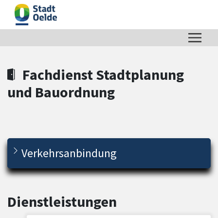
Zum Hauptinhalt springen
Zum Header
Zum Hauptinhalt
Zum Footer
Fachdienst Stadtplanung
und Bauordnung
Verkehrsanbindung
Dienstleistungen