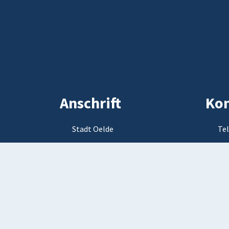
Anschrift
Kon
Stadt Oelde
Tel
Ratsstiege 1
Tel
59302 Oelde
E-M