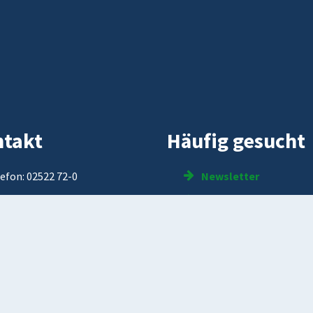
takt
Häufig gesucht
efon: 02522 72-0
Newsletter
efax: 02522 72-460
Abfallentsorgung
ail:
online
@oelde.de