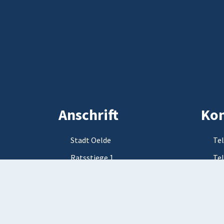
Anschrift
Kon
Stadt Oelde
Tel
Ratsstiege 1
Tel
59302 Oelde
E-M