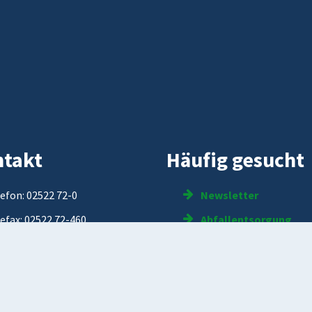
takt
Häufig gesucht
efon: 02522 72-0
Newsletter
efax: 02522 72-460
Abfallentsorgung
ail:
online
@oelde.de