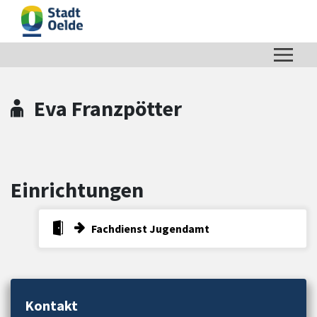
Zum Hauptinhalt springen
Zum Header
Zum Hauptinhalt
Zum Footer
Eva Franzpötter
Einrichtungen
Fachdienst Jugendamt
Kontakt