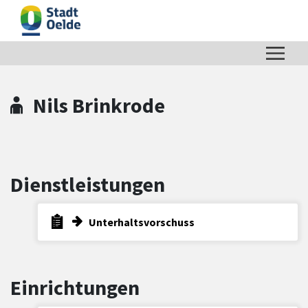
Zum Hauptinhalt springen
Zum Header
Zum Hauptinhalt
Zum Footer
Nils Brinkrode
Dienstleistungen
Unterhaltsvorschuss
Einrichtungen