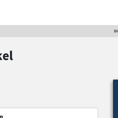
D
el
en