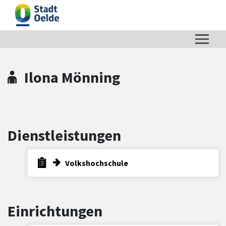
Zum Hauptinhalt springen
Zum Header
Zum Hauptinhalt
Zum Footer
Ilona Mönning
Dienstleistungen
Volkshochschule
Einrichtungen