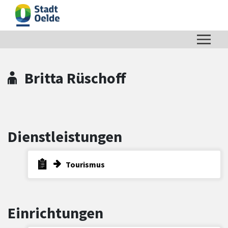
Zum Hauptinhalt springen
Zum Header
Zum Hauptinhalt
Zum Footer
Britta Rüschoff
Dienstleistungen
Tourismus
Einrichtungen