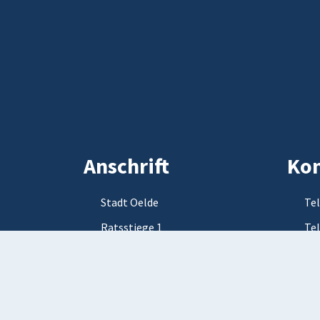
Anschrift
Kon
Stadt Oelde
Tel
Ratsstiege 1
Tel
59302 Oelde
E-M