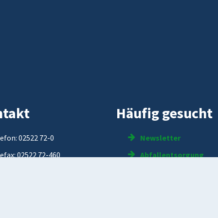
takt
Häufig gesucht
efon: 02522 72-0
Newsletter
efax: 02522 72-460
Abfallentsorgung
ail:
online
@oelde.de